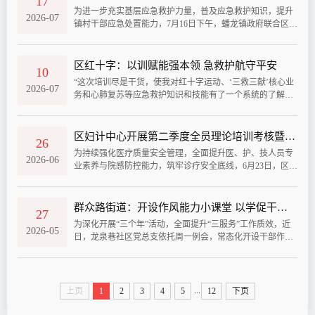
17
结合近期典型事故案例，详细讲解了隐患排查的“看什么、怎
为进一步充实基层应急救护力量，普及应急救护知识，提升
么看”以及入户宣传的“讲什么、怎么讲”，着力提升包村干部
2026-07
镇村干部应急处置能力，7月16日下午，蟠龙镇政府联合区红
“带着问题下村、盯着隐患...
十字会、镇红十字会联合组织开展应急救护培训，特邀资深
急救培训讲师周建华担任主讲，区红十字会秘书长郭瑞芳，
镇机关、村干部及辖区群众等60余人参与活动。会上介绍了
区红十字：以训赋能强本领 急救护航守平安
10
红十字运动的起源和主要工作内容，讲师围绕红十字运动基
“这次培训尽是干货，使我对红十字运动、‘三救三献’核心业
础知识展开讲解，重点针对心肺复苏（CPR）操作流程、AE
2026-07
务和心肺复苏等应急救护知识和技能有了一个系统的了解。”
D自动体外除颤仪规范使用、气道异物...
7月9日，区红十字会系统业务骨干专题培训班一结束，学员
们纷纷高兴地说：“从理论到实操的全面掌握，让我更加有信
心干好红十字工作，做好为民实事。”据了解，为了全面落实
区妇计中心开展第二季度全员理论培训考核暨岗位大练兵
26
省红十字会、省委社会工作部、省卫生健康委员会《关于开
为持续强化医疗质量安全管理，全面提升医、护、技人员专
展“三献”宣传和应急救护培训进社区活动的通知》部署要
2026-06
业素养与院感防控能力，筑牢诊疗安全底线，6月23日，区妇
求，夯实基层红十字工作...
计中心开展第二季度理论培训、分层考核及年度岗位大练兵
专项活动，实现医师、护理、医技、院感管理全岗位覆盖，
以学促练、以考促优，推动综合服务能力提质升级。本次培
群众路街道：开设作风能力小课堂 以学促干提升服务质效
27
训坚持全员覆盖、分层施教、重点突出，为不同岗位精准匹
为深化开展“三个年”活动，全面提升“三服务”工作质效，近
配学习内容。医疗板块聚焦急危重症抢救、合理用药等关键
2026-05
日，龙泉巷社区党总支依托周一例会，常态化开设干部作风
理论；护理板块系统学习基础护理、...
能力小课堂。以学促干锤炼队伍、精准赋能服务群众，目前
已累计开展4期。此次小课堂立足社区工作实际，坚持实用实
效原则，采取干部轮流主讲、特长共享互学的形式，内容紧
贴基层工作需求。既有群众沟通技巧、良好工作习惯养成等
...
上页
1
2
3
4
5
12
下页
经验分享，也有电脑办公实操技能培训，社区干部轮番登
台、各展所长，变“一人学”为“...