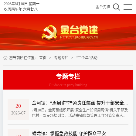
2026年8月10日 星期一
金台先锋
农历丙午年 六月廿八
您当前所在位置：
首页
>
专题专栏
>
“三个年”活动
专题专栏
Guidance in party building
金河镇：“周周讲”拧紧责任螺丝 提升干部安全监管能力
20
7月20日，金河镇组织开展“安全生产知识周周讲”机关干部及
2026-07
包村干部专场培训会。活动由镇应急管理工作分管负责人主
讲，全镇机关干部、各村包村干部参加。本次讲解紧扣当前
暑期安全形势，重点对农村自建房施工安全、夏季用电高峰
安全及地质灾害隐患点监测等内容进行了深入剖析。主讲人
蟠龙镇：掌握急救技能 守护群众平安