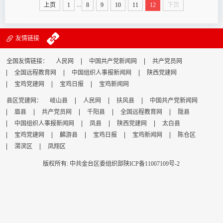
式；制定“春意盎然·有花有你”踏青联谊会，金鹊桥相亲交友
...
上页
1
8
9
10
11
12
下页
联谊活动方案、全面筹备终期评估各项工作；制作了《念好
四字快·爱情百分百—...
友情链接
全国友情链接：
人民网
中国共产党新闻网
共产党员网
全国远程教育网
中国组织人事报新闻网
陕西党建网
宝鸡党建网
宝鸡日报
宝鸡新闻网
县区党建网：
岐山县
人民网
扶风县
中国共产党新闻网
眉县
共产党员网
千阳县
全国远程教育网
陇县
中国组织人事报新闻网
凤县
陕西党建网
太白县
宝鸡党建网
麟游县
宝鸡日报
宝鸡新闻网
陈仓区
渭滨区
凤翔区
版权所有: 中共金台区委组织部
陕ICP备11007109号-2