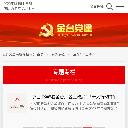
2026年8月9日 星期日
金台先锋
农历丙午年 六月廿七
您当前所在位置：
首页
>
专题专栏
>
“三个年”活动
专题专栏
Guidance in party building
【“三个年”看金台】区民政局：“十大行动”持续彰显民政作为担当
23
扎实推进婚俗改革试点工作大力开展“婚姻家庭暨婚姻文化”
2023-06
宣传月活动，积极向民政部报送《关于 2022 年宝鸡市金台区
全国婚俗改革实验区工作情况的报告》；每周进行婚姻家庭
暨婚姻文化“六进”宣讲活动、组织“全城热恋 爱在金台”相亲
交友活动、2月14日在举办“满心欢喜·只因有你”结婚颁证仪