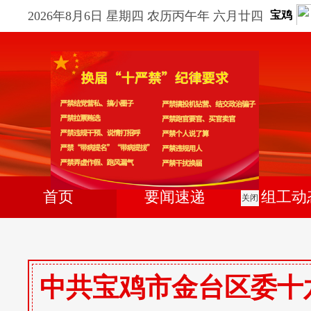
2026年8月6日 星期四
农历丙午年 六月廿四
首页
要闻速递
组工动
关闭