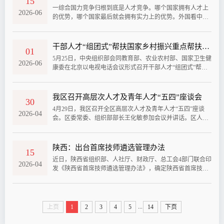
15
力资源和社会保障事业发展“十五五”规划》各项部署，不断
​一综合国力竞争归根到底是人才竞争。哪个国家拥有人才上
开创专业技术人才工作新局面，为以中国式现代化全面推进
2026-06
的优势，哪个国家最后就会拥有实力上的优势。外国看中国
强国建设、民族复兴伟业提供有...
的潜力所在，就是看这个。中国这么多人，教育上去了，将
来人才就会像井喷一样涌现出来。这是最有竞争力的。走创
新发展之路，首先要重视集聚创新人才。（2012年12月7日至
干部人才“组团式”帮扶国家乡村振兴重点帮扶县工作推进会在京召开
01
11日在广东考察工作时的讲话）二人才资源是第一资源，也
5月25日，中央组织部会同教育部、农业农村部、国家卫生健
是创新活动中最为活跃、最为积极的因素。要把科技创新搞
2026-06
康委在北京以电视电话会议形式召开干部人才“组团式”帮扶
上去，就必须建设一支规模宏大、...
国家乡村振兴重点帮扶县工作推进会，深入贯彻党的二十大
和二十届历次全会精神，贯彻落实习近平总书记关于推进乡
村全面振兴的重要论述，认真落实中央农村工作会议部署和
我区召开高层次人才及青年人才“五四”座谈会
30
中央一号文件要求，总结近年来干部人才“组团式”帮扶国家
4月29日，我区召开全区高层次人才及青年人才“五四”座谈
乡村振兴重点帮扶县工作成效，对着眼开展常态化帮扶、推
2026-04
会。区委常委、组织部部长王化敏参加会议并讲话。区人大
动“组团式”帮扶工作高质量发...
常委会副主任周红丽主持会议、区政协副主席王荣生参加会
议。​会前，青年代表们先后前往理想共创文化产业园、陕西
杂八得食品有限公司、西北钛镍新材料有限公司、蟠龙高新
陕西：出台首席技师遴选管理办法
15
区白酒智能化装备研发制造基地、正宇新材料设备生产制造
近日，陕西省组织部、人社厅、财政厅、总工会4部门联合印
项目、金台区职教中心、西府老街民俗园区等点位实地观
2026-04
发《陕西省首席技师遴选管理办法》，确定陕西省首席技师
摩。每到一处，代表们都认真听取项...
每年遴选一次，并给予首席技师入选者每人一次性5万元奖
补。必须是生产一线拔尖技能人才。陕西省首席技师是指在
生产一线从事技术技能工作，具有坚定政治立场、良好职业
道德、高超技能水平、丰富实践经验、突出业绩贡献，经推
...
上页
1
2
3
4
5
14
下页
荐、评审等程序认定的拔尖技能人才。遴选管理向优秀高技
能人才倾斜。首席技师遴选管理工作...