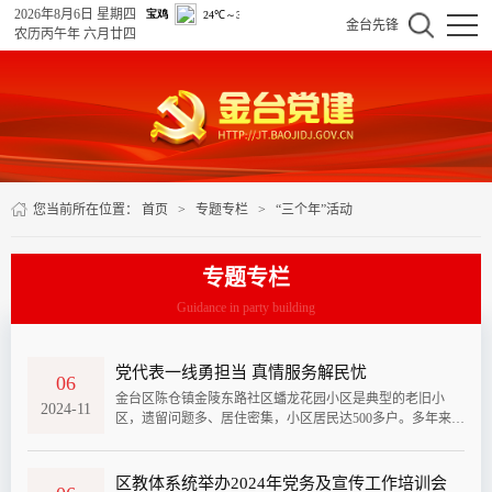
2026年8月6日 星期四
金台先锋
农历丙午年 六月廿四
您当前所在位置：
首页
>
专题专栏
>
“三个年”活动
专题专栏
Guidance in party building
党代表一线勇担当 真情服务解民忧
06
金台区陈仓镇金陵东路社区蟠龙花园小区是典型的老旧小
2024-11
区，遗留问题多、居住密集，小区居民达500多户。多年来，
房屋漏水、供暖、供水等问题不断，一直困扰着群众，也给
社区治理带来难题。金台区党代表、社区党总支书记赵丽明
在了解情况后，组织干部及物业人员，加班加点上门调研、
区教体系统举办2024年党务及宣传工作培训会