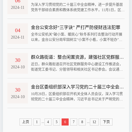
06
逐户劝说、多方协调。通过近一年的努力，先后完成了楼顶
为深入学习贯彻党的二十届三中全会精神，进一步提升基层
防水、外墙粉刷、燃气管道更换、重建供暖二次管网、路面
2024-11
党务干部综合素质和教体系统党建工作水平，11月1日，区教
修复、安装健身设施等项目改造，解决...
体系统举办2024年党务及宣传工作培训会。各局直单位、公
民办校园党组织书记、党务干事、宣传干事等150余人参加培
训学习。此次培训一改以往“大而全”形式，创新探索“点餐
金台公安念好“三字诀” 严打严防侵财违法犯罪
04
式”工作法，会前广泛征求基层党组织意见建议，合并归类，
全市公安机关“破小案、暖民心”秋冬系列打击整治行动开展
聚焦问题隐患，突出实用实践，重点组织学习党支部标准化
2024-11
以来，金台公安分局牢固树立“小案不小看，小案不轻办”的
建设、意识形态、党员发展、...
理念，聚焦侵害群众利益的民生小案，以打促防、以打增
效，念好“三字诀”，持续向“盗抢骗”等侵财类违法犯罪发起
凌厉攻势，着力提升破“小案”能力水平。行动开展以来，共
群众路街道：整合闲置资源，建强社区党群服务阵地
30
破获传统“盗抢骗”案38起，抓获犯罪嫌疑人10人，追赃挽损1
近日，群众路街道召开社区党群服务中心建设工作推进会，
5万余元。一、整合“高、精、尖”资源 打造专门组织架构一
2024-10
街道党工委书记、分管领导和相关社区书记参会。会议通报
是加强组织领导，强化...
了省委第九巡视组巡视反馈的“16个社区党群服务中心建设难
度较大”整改台账，对涉及不达标的社区，现场下发督办函。
三个社区书记分别就本社区党群服务中心建设工作进展情况
金台区委组织部深入学习党的二十届三中全会精神及习近平总书记来宝考察重要讲话重要指示精神
30
进行汇报，针对进展情况进行分析研判，制定整改措施，确
10月28日，区委组织部召开机关全体人员会议，深入学习贯
保整改工作有序推进。会议要求，各社区要盘活用好社区服
2024-10
彻党的二十届三中全会精神，习近平总书记关于严明党的纪
务用房，积极协调闲置用地用房...
律和规矩的重要论述，传达学习区委《关于认真学习宣传贯
彻习近平总书记来宝考察重要讲话重要指示精神的通知》
《信访工作条例》等内容，集中开展机关干部国家安全观教
育。区委常委、组织部长张炜参加会议并讲话。会议指出，
...
...
上页
1
4
5
6
7
8
12
下页
要全面学习、全面把握，深刻领悟习近平总书记来宝考察重
要讲话重要指示精神，始终牢记国之大...