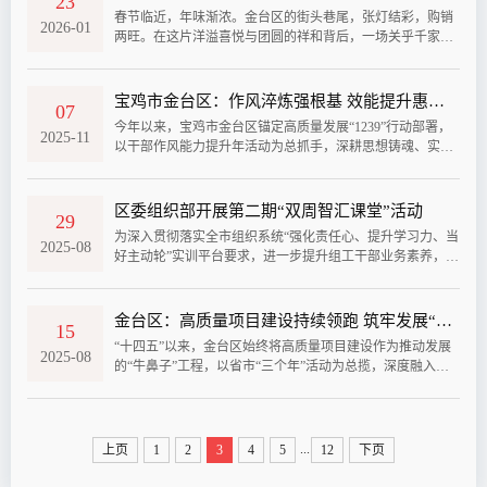
23
王启，区政协主席张炜，区委副书记闫启东和全体区级领导
春节临近，年味渐浓。金台区的街头巷尾，张灯结彩，购销
参加会议。王宏强指出，要深入学习贯彻党中央决策部署和
2026-01
两旺。在这片洋溢喜悦与团圆的祥和背后，一场关乎千家万
习近平总书记历次来陕和来宝...
户“舌尖安全”的守护战早已悄然打响，且如火如荼。区市场
监督管理局的干部职工们，正以“时时放心不下”的责任担
当，穿梭于商场超市、餐饮后厨、食品作坊，用最坚定的脚
宝鸡市金台区：作风淬炼强根基 效能提升惠民生
07
步、最细致的目光、最温暖的守护，编织一张无形的食品安
今年以来，宝鸡市金台区锚定高质量发展“1239”行动部署，
全防护网。谋定而动，下好统筹“先手棋”未雨绸缪，方能从
2025-11
以干部作风能力提升年活动为总抓手，深耕思想铸魂、实干
容应对。早在一个月前，区市监...
练兵、严管厚爱“三大维度”，推动干部履职效能与群众满意
度双向攀升，为全市“八场硬仗”攻坚注入金台动能。从项目
工地的攻坚热潮到社区院落的民生温度，作风转变的成效正
区委组织部开展第二期“双周智汇课堂”活动
29
转化为金台发展的生动实践。以学铸魂强党性，夯实政治建
为深入贯彻落实全市组织系统“强化责任心、提升学习力、当
设根基坚持把理论武装作为作风建设的首要任务，建立“首课
2025-08
好主动轮”实训平台要求，进一步提升组工干部业务素养，拓
必学、培训精学、线上线下...
宽工作视野，持续深化模范部门和过硬队伍建设。8月29日，
区委组织部举办第二期“双周智汇课堂”活动，区委常委、组
织部部长王化敏参加活动并讲话。活动期间，机关全体干部
金台区：高质量项目建设持续领跑 筑牢发展“强引擎”
15
集中学习了《习近平关于加强党的作风建设论述摘编》。区
“十四五”以来，金台区始终将高质量项目建设作为推动发展
发改局党组书记、局长田丰以《凝心聚力优产业、强布局、
2025-08
的“牛鼻子”工程，以省市“三个年”活动为总揽，深度融入全
抓项目，全力助推全区经济社...
市“一四五十”发展战略，通过精准谋划、高效推进、强力招
商，推动项目建设持续走在前列，为区域高质量发展注入强
劲动能。近日，区委常委、常务副区长闫启东就相关工作成
效与规划作出详细介绍。​在项目谋划储备上，金台区下好“先
...
上页
1
2
3
4
5
12
下页
手棋”，创新实施“1453”工作法，聚焦 “两重两新” 领域，抢
抓政策机遇，构...