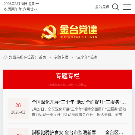
2026年8月10日 星期一
金台先锋
农历丙午年 六月廿八
您当前所在位置：
首页
>
专题专栏
>
“三个年”活动
专题专栏
Guidance in party building
全区深化开展“三个年”活动全面提升“三服务”质效奋力实现一季度开门红动员部署会召开
28
2月27日，全区深化开展“三个年”活动全面提升“三服务”质效
2026-02
奋力实现一季度开门红动员部署会召开，传达全省、全市深
化开展“三个年”活动全面提升“三服务”质效动员部署会精
神，安排我区贯彻落实工作。区委书记王宏强参加会议并讲
话。区委副书记、区长王润军主持会议。区人大常委会主任
骐骥驰骋护食安 金台市监暖新春——金台区春节食品安全保障工作侧记