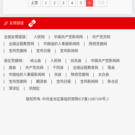
措，是巩固拓展党内集中学习教育成果、持之以恒推进全面
上页
1
2
3
4
5
6
下页
从严治党的有效途径，对于推进党和国家事业、对于推进全
面从严治党意义重大。政绩观与经济...
友情链接
全国友情链接：
人民网
中国共产党新闻网
共产党员网
全国远程教育网
中国组织人事报新闻网
陕西党建网
宝鸡党建网
宝鸡日报
宝鸡新闻网
县区党建网：
岐山县
人民网
扶风县
中国共产党新闻网
眉县
共产党员网
千阳县
全国远程教育网
陇县
中国组织人事报新闻网
凤县
陕西党建网
太白县
宝鸡党建网
麟游县
宝鸡日报
宝鸡新闻网
陈仓区
渭滨区
凤翔区
版权所有: 中共金台区委组织部
陕ICP备11007109号-2