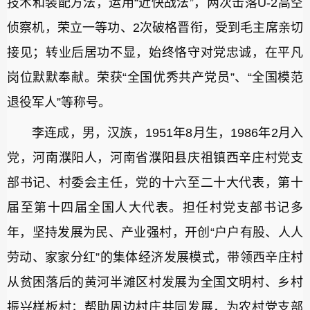
技术和装配方法，运用“近快战法”，两次击落U-2高空
侦察机，荣立一等功、2次破格晋衔，受到毛主席亲切
接见；转业后居功不显，始终恪守对党忠诚，在平凡
岗位默默奉献。荣获“全国优秀共产党员”、“全国模范
退役军人”等称号。
李连成，男，汉族，1951年8月生，1986年2月入
党，河南濮阳人，河南省濮阳县庆祖镇西辛庄村党支
部书记、村委会主任，党的十六至二十大代表，第十
届至第十四届全国人大代表。担任村党支部书记多
年，坚持发展为民、产业强村，开创“户户有股、人人
劳动、家家分红”的集体经济发展模式，带领西辛庄村
从贫困落后的黄河半滩区村发展为全国文明村、乡村
振兴样板村；帮助周边村庄共同发展，为农村党支部