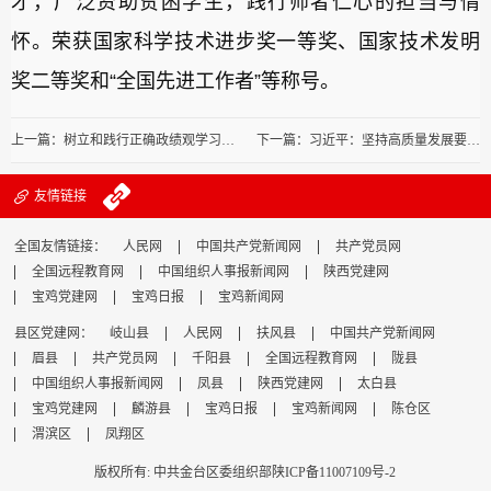
才，广泛资助贫困学生，践行师者仁心的担当与情
怀。荣获国家科学技术进步奖一等奖、国家技术发明
奖二等奖和“全国先进工作者”等称号。
上一篇：树立和践行正确政绩观学习教育中央指导组工作座谈会暨继续派出中央指导组培训会议召开
下一篇：习近平：坚持高质量发展要成为领导干部政绩观的重要内容
友情链接
全国友情链接：
人民网
中国共产党新闻网
共产党员网
全国远程教育网
中国组织人事报新闻网
陕西党建网
宝鸡党建网
宝鸡日报
宝鸡新闻网
县区党建网：
岐山县
人民网
扶风县
中国共产党新闻网
眉县
共产党员网
千阳县
全国远程教育网
陇县
中国组织人事报新闻网
凤县
陕西党建网
太白县
宝鸡党建网
麟游县
宝鸡日报
宝鸡新闻网
陈仓区
渭滨区
凤翔区
版权所有: 中共金台区委组织部
陕ICP备11007109号-2