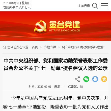
2026年8月9日 星期日
金台先锋
农历丙午年 六月廿七
您当前所在位置：
首页
>
专题专栏
>
树立和践行正确政绩观学习教育
>
正文
中共中央组织部、党和国家功勋荣誉表彰工作委
员会办公室关于“七一勋章”提名建议人选的公示
时间：2026-06-01 来源：- 点击数：
38
今年是中国共产党成立105周年。党中央决定，开
展“七一勋章”评选颁授，隆重表彰一批为党和人民作出