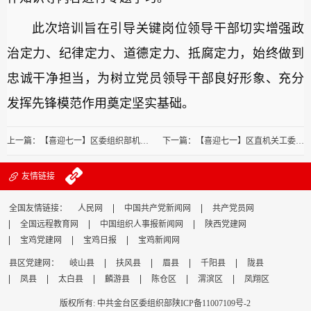
此次培训旨在引导关键岗位领导干部切实增强政
治定力、纪律定力、道德定力、抵腐定力，始终做到
忠诚干净担当，为树立党员领导干部良好形象、充分
发挥先锋模范作用奠定坚实基础。
上一篇：【喜迎七一】区委组织部机关党支部开展庆“七一”主题党日活动
下一篇：【喜迎七一】区直机关工委：开展庆七一“共过政治生日·铭记入党初心”主题活动
友情链接
全国友情链接：
人民网
中国共产党新闻网
共产党员网
全国远程教育网
中国组织人事报新闻网
陕西党建网
宝鸡党建网
宝鸡日报
宝鸡新闻网
县区党建网：
岐山县
扶风县
眉县
千阳县
陇县
凤县
太白县
麟游县
陈仓区
渭滨区
凤翔区
版权所有: 中共金台区委组织部
陕ICP备11007109号-2